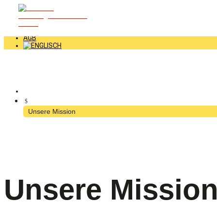
+49 (0) 2352 - 70070
INFO@GRAETZ.COM
NEWS
NEWSLETTER
AGB
$
Unsere Mission
Unsere Missio