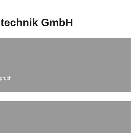
ßtechnik GmbH
spruch