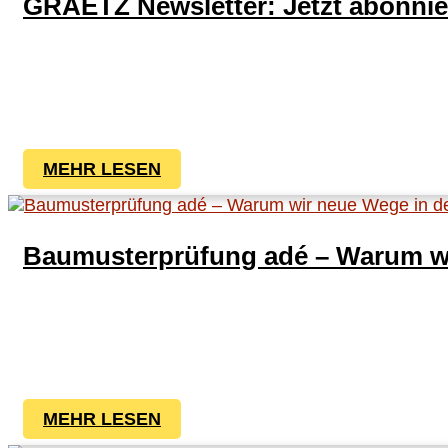
GRAETZ Newsletter: Jetzt abonnie
MEHR LESEN
Baumusterprüfung adé – Warum wi
MEHR LESEN